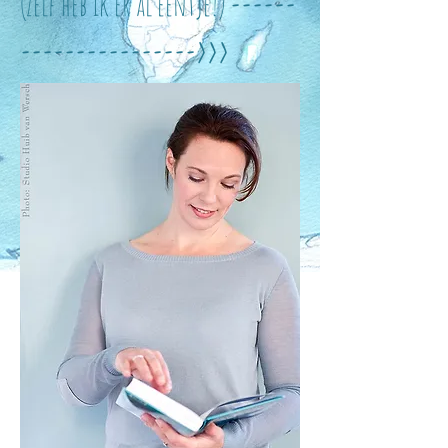
(Zelf heb ik er al eentje!)
------
---------------->>>