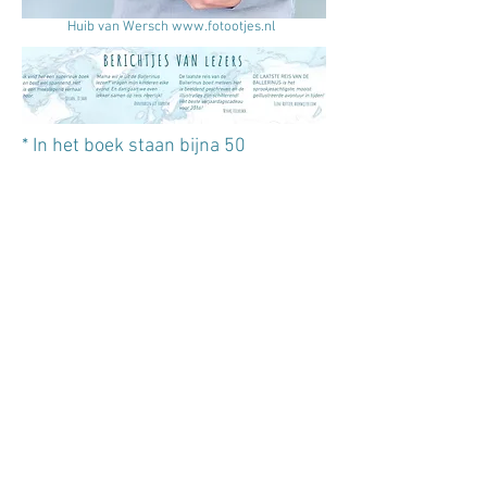
Huib van Wersch
www.fotootjes.nl
* In het boek staan bijna 50
illustraties van Linde Faas!
* Het verhaal heeft bijna 60.000
woorden, maar het waren er ooit
ruim 84.000.
* Al die woorden en al die illustraties
vullen meer dan 300 bladzijden.
* De eerste aantekening dateert van
september 2010, het idee is nog
ouder... maar ik moest eerst leren
schrijven :-)
* Het maximum was soms wel 3000
woorden op een dag, maar de dag
daarna kon ik dan niet eens één
woord schrijven :-)