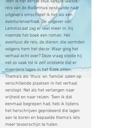
Toen ik het eerste stuk van De laatste 
reis van de Ballerinus opstuurde naar 
uitgevers omschreef ik het als een 
avonturenverhaal. De uitgever van 
Lemniscaat zag er veel meer in; hij 
noemde het boek een roman. Het 
avontuur, de reis, de dieren; die vormden 
volgens hem het decor. Waar ging het 
verhaal echt over? Deze vraag stelde hij 
net zo vaak tot ik zelf ontdekte dat er 
meerdere lagen in het boek zitten. 
Thema's als 'thuis' en 'familie' zaten op 
verschillende plaatsen in het verhaal 
verstopt. Net als het verlangen naar 
vrijheid en naar reizen. Toen ik dat 
eenmaal begrepen had, heb ik tijdens 
het herschrijven geprobeerd die lagen 
aan te boren en bepaalde thema's iets 
meer tevoorschijn te halen.