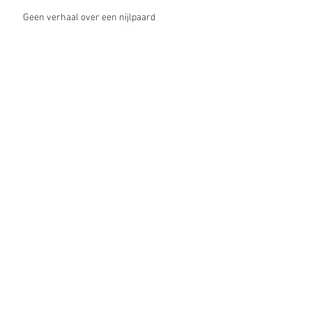
Geen verhaal over een nijlpaard
Aftellen!
11 juni Kinderboekenparade!
Kinderjury! Stemmen!
Hoera! Genomineerd :-)
Column Leesfeest
Archief