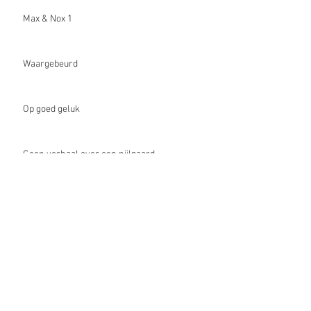
Max & Nox 1
Waargebeurd
Op goed geluk
Geen verhaal over een nijlpaard
Aftellen!
11 juni Kinderboekenparade!
Kinderjury! Stemmen!