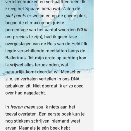
verteltechnieken en verhaaltheorieën. Ik 
kreeg het Spaans benauwd. Zaten de 
plot points
 er wel in en op de goede plek, 
begon de climax op het juiste 
percentage van het aantal woorden (93% 
om precies te zijn), had ik geen fase 
overgeslagen van de Reis van de Held? Ik 
legde verschillende meetlatten langs de 
Ballerinus. Tot mijn grote opluchting kon 
ik vrijwel alles terugvinden, wat 
natuurlijk komt doordat wij Menschen 
zijn, en verhalen vertellen in ons DNA 
gebakken zit. Niet doordat ik er zo goed 
over had nagedacht.
In 
Ivoren maan
 zou ik niets aan het 
toeval overlaten. Een eerste boek kun je 
nog stiekem schrijven, niemand weet 
ervan. Maar als je één boek hebt 