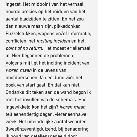
ingezet. Het midpoint van het verhaal 
hoorde precies op het midden van het 
aantal bladzijden te zitten. En het zou 
dan nieuwe maan zijn, pikkedonker. 
Puzzelstukken, wapens en/of informatie, 
conflicten, het 
inciting incident
 en het 
point of no return
. Het moest er allemaal 
in. Hier begonnen de problemen. 
Volgens mij ligt het inciting incident van 
Ivoren maan
 in de levens van 
hoofdpersonen Jan en Juno vóór het 
boek van start gaat. En dat kan niet.
Ondanks dit teken aan de wand begon ik 
met het invullen van de schema’s. Hoe 
ingewikkeld kon het zijn? 
Ivoren maan
telt eenendertig dagen, viereneenhalve 
week. Het uiteindelijke aantal woorden 
(tweeënzeventigduizend, bij benadering, 
ik houd van getallen) gedeeld door 