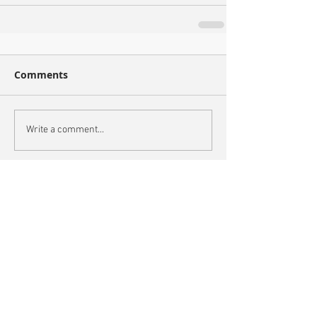
Comments
Write a comment...
Recent
Max & Nox 2
Max & Nox 1