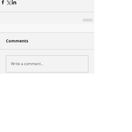
Comments
Write a comment...
Recent
Max & Nox 2
Max & Nox 1