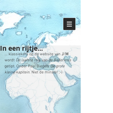
In een rijtje...
... klassiekers op de website van 
J
/
M
wordt 
De laatste reis van de Ballerinus
getipt. Onder Paul Biegels 
De grote 
kleine kapitein
. Niet de minste! ;-)